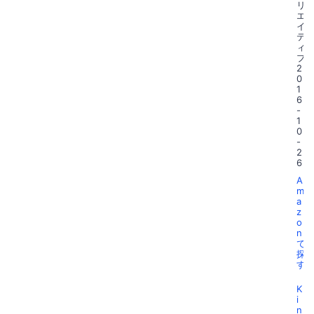
リ
エ
イ
テ
ィ
ブ
2
0
1
6
-
1
0
-
2
6
A
m
a
z
o
n
で
探
す
K
i
n