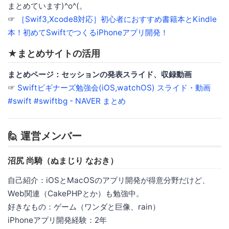
まとめています)^o^(。
☞
［Swif3,Xcode8対応］初心者におすすめ書籍本とKindle
本！初めてSwiftでつくるiPhoneアプリ開発！
★まとめサイトの活用
まとめページ：セッションの発表スライド、収録動画
☞
Swiftビギナーズ勉強会(iOS,watchOS) スライド・動画
#swift #swiftbg - NAVER まとめ
🙋 運営メンバー
沼尻 尚騎（ぬまじり なおき）
自己紹介：iOSとMacOSのアプリ開発が得意分野だけど、
Web関連（CakePHPとか）も勉強中。
好きなもの：ゲーム（ワンダと巨像、rain）
iPhoneアプリ開発経験：2年