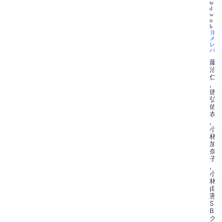
te
d
w
it
h
ヨ
メ
レ
バ
藤
治
仁
,
徳
弘
佑
衣
,
小
林
加
奈
子
,
小
林
由
憲
S
B
ク