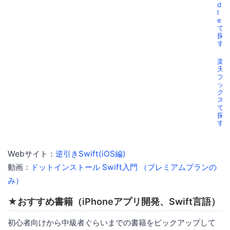
d
l
e
で
探
す
楽
天
ブ
ッ
ク
ス
で
探
す
Webサイト：
逆引きSwift(iOS編)
動画：
ドットインストール Swift入門 （プレミアムプランの
み）
★おすすめ書籍（iPhoneアプリ開発、Swift言語）
初心者向けから中級者ぐらいまでの書籍をピックアップして