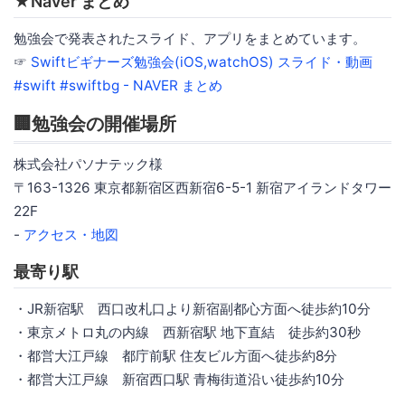
★Naver まとめ
勉強会で発表されたスライド、アプリをまとめています。
☞
Swiftビギナーズ勉強会(iOS,watchOS) スライド・動画
#swift #swiftbg - NAVER まとめ
🏢勉強会の開催場所
株式会社パソナテック様
〒163-1326 東京都新宿区西新宿6-5-1 新宿アイランドタワー
22F
-
アクセス・地図
最寄り駅
・JR新宿駅 西口改札口より新宿副都心方面へ徒歩約10分
・東京メトロ丸の内線 西新宿駅 地下直結 徒歩約30秒
・都営大江戸線 都庁前駅 住友ビル方面へ徒歩約8分
・都営大江戸線 新宿西口駅 青梅街道沿い徒歩約10分