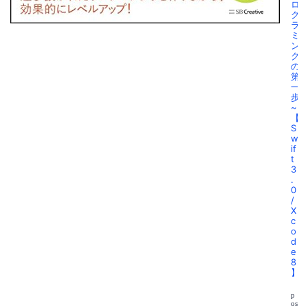
ロ
グ
ラ
ミ
ン
グ
の
第
一
歩
~
【
S
w
if
t
3
.
0
/
X
c
o
d
e
8
】
p
os