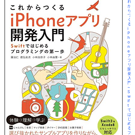
れ
か
ら
つ
く
る
i
P
h
o
n
e
ア
プ
リ
開
発
入
門
~
S
w
if
t
で
は
じ
め
る
プ