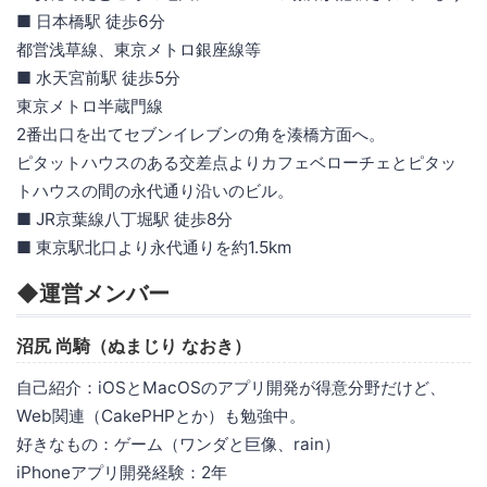
■ 日本橋駅 徒歩6分
都営浅草線、東京メトロ銀座線等
■ 水天宮前駅 徒歩5分
東京メトロ半蔵門線
2番出口を出てセブンイレブンの角を湊橋方面へ。
ピタットハウスのある交差点よりカフェベローチェとピタッ
トハウスの間の永代通り沿いのビル。
■ JR京葉線八丁堀駅 徒歩8分
■ 東京駅北口より永代通りを約1.5km
◆運営メンバー
沼尻 尚騎（ぬまじり なおき）
自己紹介：iOSとMacOSのアプリ開発が得意分野だけど、
Web関連（CakePHPとか）も勉強中。
好きなもの：ゲーム（ワンダと巨像、rain）
iPhoneアプリ開発経験：2年