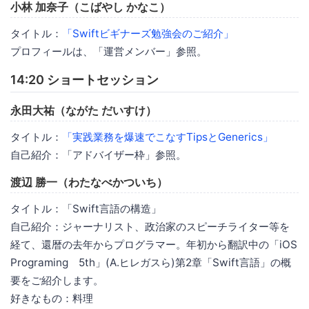
小林 加奈子（こばやし かなこ）
タイトル：
「Swiftビギナーズ勉強会のご紹介」
プロフィールは、「運営メンバー」参照。
14:20 ショートセッション
永田大祐（ながた だいすけ）
タイトル：
「実践業務を爆速でこなすTipsとGenerics」
自己紹介：「アドバイザー枠」参照。
渡辺 勝一（わたなべかついち）
タイトル：「Swift言語の構造」
自己紹介：ジャーナリスト、政治家のスピーチライター等を
経て、還暦の去年からプログラマー。年初から翻訳中の「iOS
Programing 5th」(A.ヒレガスら)第2章「Swift言語」の概
要をご紹介します。
好きなもの：料理