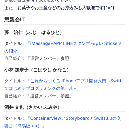
懇親会費は受付でお支払いください。
また、
お菓子やお土産などのお持込みも大歓迎です)^o^(
懇親会LT
藤 治仁（ふじ はるひと）
タイトル：
「iMessage+APP LINEスタンプっぽい Stickers
の紹介」
自己紹介：「運営メンバー」参照。
小林 加奈子（こばやし かなこ）
タイトル：
「これからつくる iPhoneアプリ開発入門 ~Swift
ではじめるプログラミングの第一歩~」
自己紹介：「運営メンバー」参照。
酒井 文也（さかい ふみや）
タイトル：
「ContainerViewとStoryboardとSwift3.0の交
響曲（簡易版＋α）」