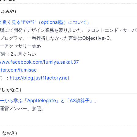
 ふみや）
tで良く見る"!"や"?"（optional型）について」
場にて開発 / デザイン業務を渡り歩いた、フロントエンド・サー
ログラマ。一番挫折しなかった言語はObjective-C。
ーアクセサリー集め
発経験：2ヶ月ぐらい
/www.facebook.com/fumiya.sakai.37
itter.com/fumisac
グ）：
http://blog.just1factory.net
し かなこ）
ーから学ぶ「AppDelegate」と「AS演算子」」
運営メンバー」参照。
 なおき）