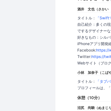
酒井 文也（さかい
タイトル：
「Swif
自己紹介：多くの現
でするデザイナーなプ
好きなもの：シルバ
iPhoneアプリ開
Facebook:
https:/
Twitter:
https://tw
Webサイト（ブロ
小林 加奈子（こばや
タイトル：
「タブバ
プロフィールは、「
休憩（10分）
沼尻 尚騎（ぬまじり