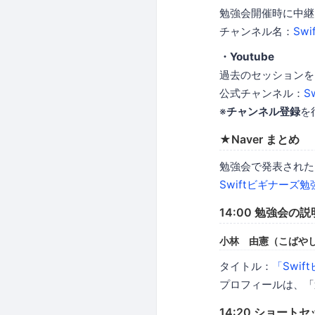
勉強会開催時に中継
チャンネル名：
Sw
・Youtube
過去のセッションを
公式チャンネル：
S
※
チャンネル登録
を
★Naver まとめ
勉強会で発表された
Swiftビギナーズ勉強会
14:00 勉強会の説
小林 由憲（こばや
タイトル：
「Swi
プロフィールは、「
14:20 ショート