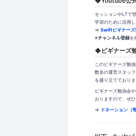
◆Youtube
セッションやLTで
学習のために活用し
=>
Swiftビギナー
※
チャンネル登録
を
◆ビギナーズ
このビギナーズ勉強
数名の運営スタッフ
を盛り立てておりま
ビギナーズ勉強会や
おりますので、ぜひ、
=>
ドネーション（